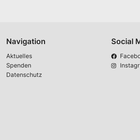
a
m
e
N
a
c
Navigation
Social 
h
n
a
Aktuelles
Faceb
m
Spenden
Instag
e
*
Datenschutz