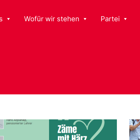
s
Wofür wir stehen
Partei