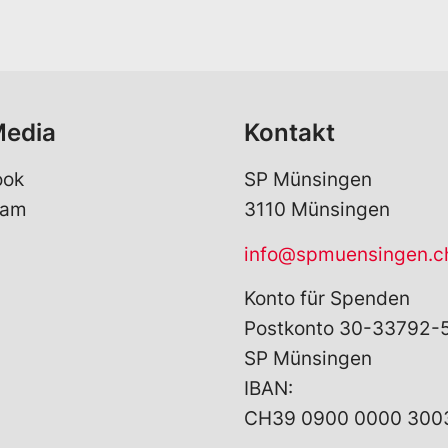
i
l
l
e
*
i
t
z
a
Media
Kontakt
h
l
ook
SP Münsingen
ram
3110 Münsingen
info@spmuensingen.c
Konto für Spenden
Postkonto 30-33792-
SP Münsingen
IBAN:
CH39 0900 0000 300