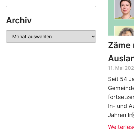
Archiv
Zäme m
Auslan
11. Mai 20
Seit 54 J
Gemeinder
fortsetze
In- und A
Jahren I
Weiterles