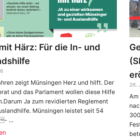
it Härz: Für die In- und
Ge
dshilfe
(S
26
er
ahren zeigt Münsingen Herz und hilft. Der
26. 
at und das Parlament wollen diese Hilfe
Am 
n.Darum Ja zum revidierten Reglement
nac
uslandhilfe. Münsingen leistet seit 54
300
n-
Fes
en
bet