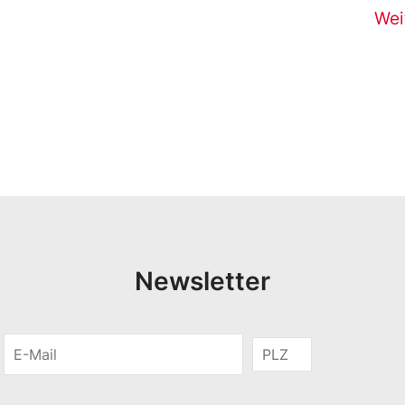
Wei
Newsletter
E
P
-
o
M
s
a
t