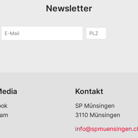
Newsletter
E
P
-
o
M
s
a
t
i
l
l
e
*
i
t
z
a
Media
Kontakt
h
l
ook
SP Münsingen
ram
3110 Münsingen
info@spmuensingen.c